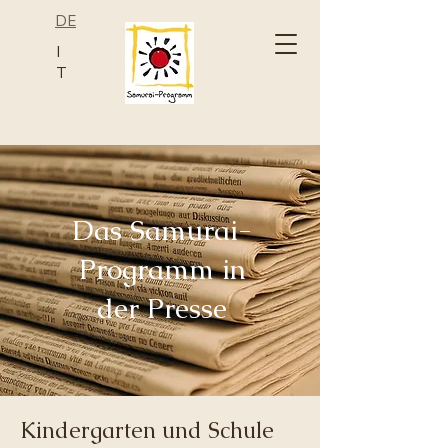
DE
I
T
Das Samurai-
Programm in
der Presse
Kindergarten und Schule