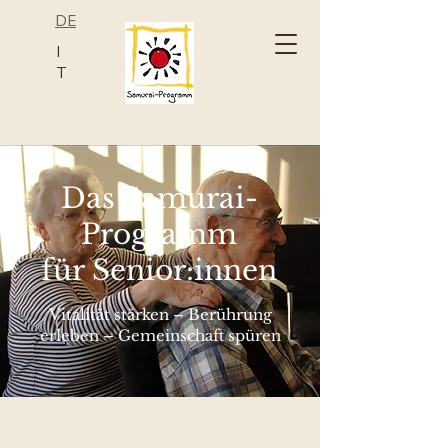
DE
I
T
Das Samurai-
Programm
für Senior:innen
Vitalität stärken – Berührung
erleben – Gemeinschaft spüren