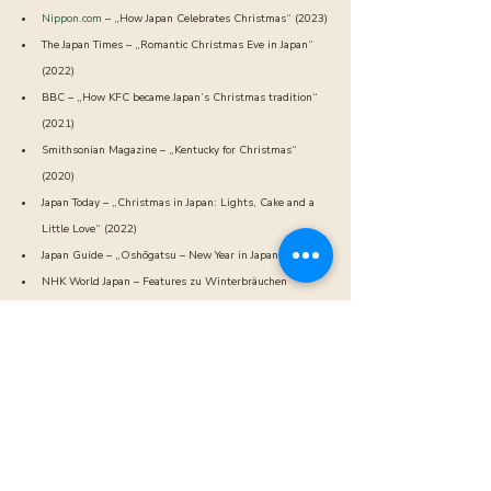
Nippon.com
 – „How Japan Celebrates Christmas“ (2023)
The Japan Times – „Romantic Christmas Eve in Japan“ 
(2022)
BBC – „How KFC became Japan’s Christmas tradition“ 
(2021)
Smithsonian Magazine – „Kentucky for Christmas“ 
(2020)
Japan Today – „Christmas in Japan: Lights, Cake and a 
Little Love“ (2022)
Japan Guide – „Oshōgatsu – New Year in Japan“ (2024)
NHK World Japan – Features zu Winterbräuchen
Aktuelle Beiträge
Alle ansehen