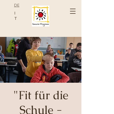
DE
I
T
"Fit für die
Schule -