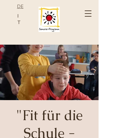
DE
I
T
"Fit für die
Schule -