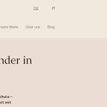
DE
IT
nsere Werte
Über uns
Blog
nder in
chule –
eit mit