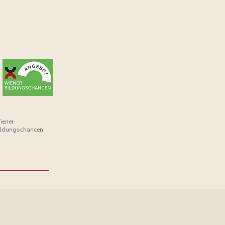
iener
ildungschancen