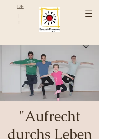
DE
I
T
"Aufrecht
durchs Leben