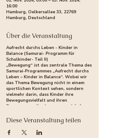
02. Nov. 2024, 09:00 – 03. Nov. 2024,
16:00
Hamburg, Oelkersallee 33, 22769
Hamburg, Deutschland
Über die Veranstaltung
Aufrecht
durchs Leben - Kinder in
Balance (Samurai- Programm für
Schulkinder- Teil II)
„Bewegung“ ist das zentrale Thema des
Samurai-Programmes „Aufrecht durchs
Leben – Kinder in Balance“. Wobei wir
das Thema Bewegung nicht in einem
sportlichen Kontext sehen, sondern
vielmehr darin, dass Kinder ihre
Bewegungsvielfalt und ihren
Bewegungsradius besser ausschöpfen
lernen. In diesem Sinne soll es hier
darum gehen, dass die Kinder ihre
Diese Veranstaltung teilen
Bewegungsmuster weiter differenzieren
und auch unter erhöhter Komplexität
(Gruppensetting) aufrechterhalten