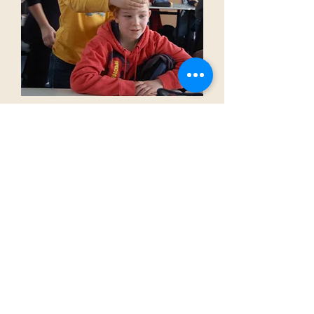
"Fit für die Schule - Stark fürs
Leben"
Fr., 30. Okt.
Mehr Info
Hinweis: Die Ausbildungen werden von
unabhängigen Bildungseinrichtungen
durchgeführt. Der Verein „Berührt" Das
Leben berühren, - Die Entwicklung fördern“
informiert hier lediglich über externe