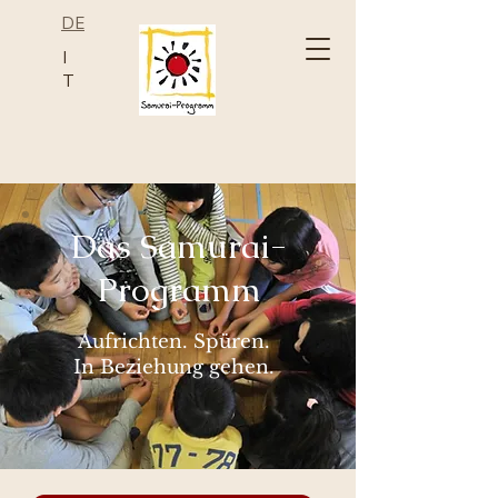
DE
I
T
Das Samurai-
Programm
Aufrichten. Spüren.
In Beziehung gehen.